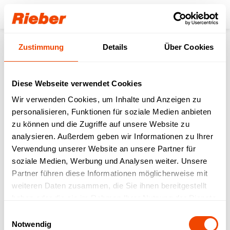
Login
Zustimmung
Details
Über Cookies
Zurück zur Übersicht
Diese Webseite verwendet Cookies
Rieber zeigt skalierbare
Wir verwenden Cookies, um Inhalte und Anzeigen zu
personalisieren, Funktionen für soziale Medien anbieten
Lösungen für Kita- und
zu können und die Zugriffe auf unsere Website zu
Schulverpflegung:
analysieren. Außerdem geben wir Informationen zu Ihrer
Verwendung unserer Website an unsere Partner für
digitaler GN-
soziale Medien, Werbung und Analysen weiter. Unsere
Mehrwegprozess von
Partner führen diese Informationen möglicherweise mit
weiteren Daten zusammen, die Sie ihnen bereitgestellt
der Abfüllung bis zur
haben oder die sie im Rahmen Ihrer Nutzung der Dienste
Ausgabe
gesammelt haben.
Einwilligungsauswahl
Notwendig