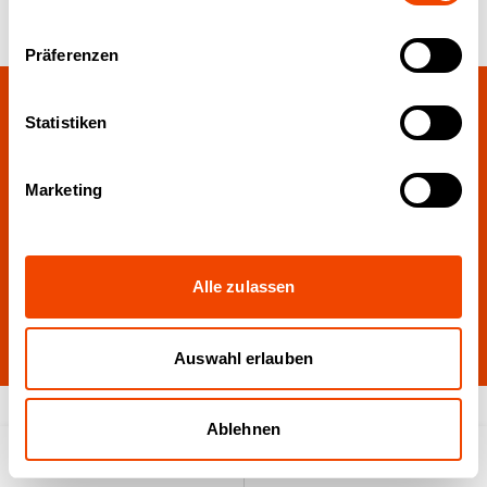
Pressemitteilungen
26.01.2026
Präferenzen
Statistiken
Download:
Presse-Paket
Marketing
Alle zulassen
hier
Auswahl erlauben
Ablehnen
Produktsuche
Anfrageliste