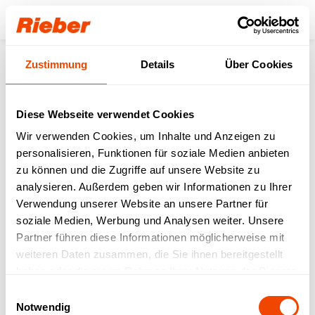
Login
Zustimmung
Details
Über Cookies
Zurück zur Übersicht
Diese Webseite verwendet Cookies
SANALOGIC zu Gast bei
Wir verwenden Cookies, um Inhalte und Anzeigen zu
personalisieren, Funktionen für soziale Medien anbieten
Rieber - gemeinsam
zu können und die Zugriffe auf unsere Website zu
Kundenmehrwert
analysieren. Außerdem geben wir Informationen zu Ihrer
Verwendung unserer Website an unsere Partner für
kreieren
soziale Medien, Werbung und Analysen weiter. Unsere
Partner führen diese Informationen möglicherweise mit
Messen | Events
11.08.2023
weiteren Daten zusammen, die Sie ihnen bereitgestellt
haben oder die sie im Rahmen Ihrer Nutzung der Dienste
gesammelt haben.
Einwilligungsauswahl
Notwendig