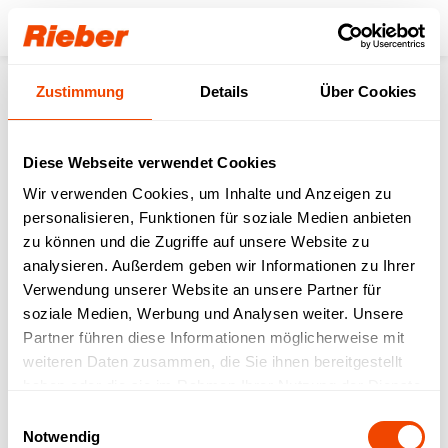
Login
Zustimmung
Details
Über Cookies
Produkte
Speisenverteilung
Transportieren / Ausgeben
Getränkebehälter Thermi
thermoport® K 5x-Speise - grün
Diese Webseite verwendet Cookies
Wir verwenden Cookies, um Inhalte und Anzeigen zu
personalisieren, Funktionen für soziale Medien anbieten
zu können und die Zugriffe auf unsere Website zu
analysieren. Außerdem geben wir Informationen zu Ihrer
Verwendung unserer Website an unsere Partner für
soziale Medien, Werbung und Analysen weiter. Unsere
Partner führen diese Informationen möglicherweise mit
weiteren Daten zusammen, die Sie ihnen bereitgestellt
haben oder die sie im Rahmen Ihrer Nutzung der Dienste
gesammelt haben.
Einwilligungsauswahl
Notwendig