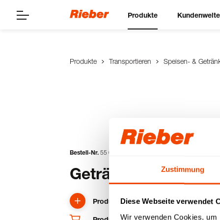
Produkte
Kundenwelt
Produkte
Transportieren
Speisen- & Geträn
Bestell-Nr.
55
01
36
03
Getränkebehälter 1
Zustimmung
Produkt anfragen
Diese Webseite verwendet 
Wir verwenden Cookies, um I
Produkt und Ersatzteile im Shop kaufe