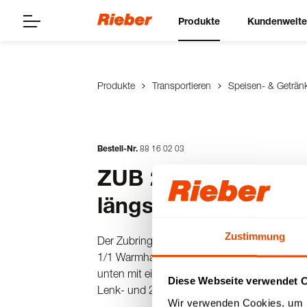
Produkte
Kundenwelt
Produkte
Transportieren
Speisen- & Geträn
Bestell-Nr.
88
16
02
03
ZUB 2-Wannen - Gri
längsseitig
Zustimmung
Der Zubringerwagen aus Edelstahl oben mit
1/1 Warmhaltewannen, nass & trocken beheizbar
unten mit eingeschweißtem Edelstahlbord - ro
Diese Webseite verwendet 
Lenk- und 2 Lenkstopprollen.
Wir verwenden Cookies, um I