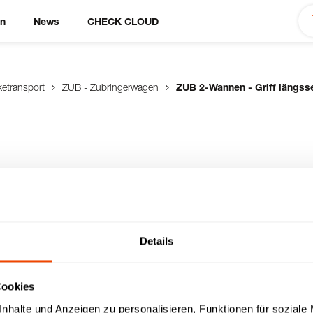
en
News
CHECK CLOUD
ketransport
ZUB - Zubringerwagen
ZUB 2-Wannen - Griff längsse
ff
Details
 2 tiefgezogenen GN-
, allseitig isoliert,
stfreie Rollen , 2
Cookies
nhalte und Anzeigen zu personalisieren, Funktionen für soziale