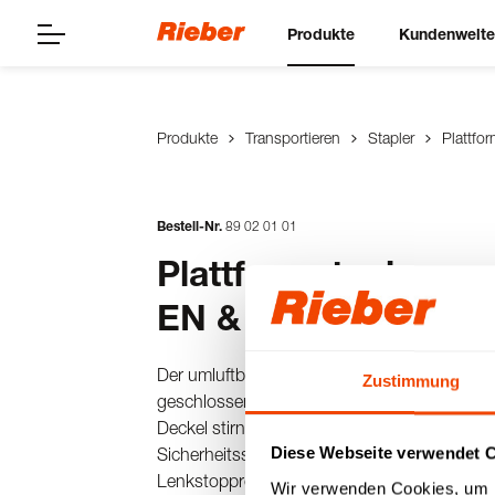
Produkte
Kundenwelt
Produkte
Transportieren
Stapler
Plattfo
Bestell-Nr.
89
02
01
01
Plattformstapler - u
EN & GN 1/1
Der umluftbeheizte Plattformstapler (für CN
Zustimmung
geschlossen aus Edelstahl, doppelwandig isol
Deckel stirnseitig einhängbar, mit rechteckige
Diese Webseite verwendet 
Sicherheitsschiebegriff, 4 Stoßecken, rostfre
Lenkstopprollen).
Wir verwenden Cookies, um I