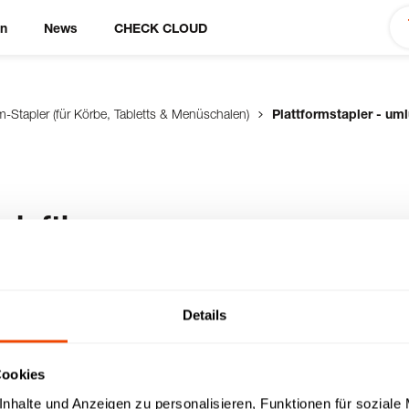
en
News
CHECK CLOUD
rm-Stapler (für Körbe, Tabletts & Menüschalen)
Plattformstapler - um
mluftb.
S-Körbe/ GN & EN)
Details
iert, mit Edelstahl-
r Plattform,
Cookies
ie Rollen (2 Lenk- & 2
nhalte und Anzeigen zu personalisieren, Funktionen für soziale