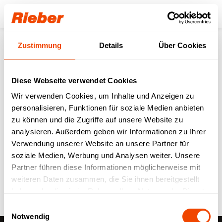
Login
Zustimmung
Details
Über Cookies
Zurück zur Übersicht
Diese Webseite verwendet Cookies
Digitale HACCP bei TOK
Wir verwenden Cookies, um Inhalte und Anzeigen zu
personalisieren, Funktionen für soziale Medien anbieten
Döner Catering
zu können und die Zugriffe auf unsere Website zu
analysieren. Außerdem geben wir Informationen zu Ihrer
Referenzen
01.02.2023
Verwendung unserer Website an unsere Partner für
soziale Medien, Werbung und Analysen weiter. Unsere
Partner führen diese Informationen möglicherweise mit
weiteren Daten zusammen, die Sie ihnen bereitgestellt
haben oder die sie im Rahmen Ihrer Nutzung der Dienste
gesammelt haben.
Einwilligungsauswahl
Notwendig