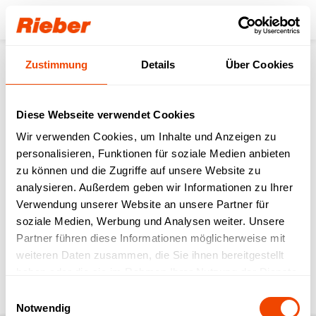
Login
Zustimmung
Details
Über Cookies
Produkte
Frontcooking
Frontcooking-Module
varithek® Grillmodule
varithek® 1/1-gp-3400 (1,0)
Service
Sicherheitshinweise
Diese Webseite verwendet Cookies
Wir verwenden Cookies, um Inhalte und Anzeigen zu
zurück zur Produkt-Seite
personalisieren, Funktionen für soziale Medien anbieten
zu können und die Zugriffe auf unsere Website zu
analysieren. Außerdem geben wir Informationen zu Ihrer
varithek® 1/1-gp-3400
Verwendung unserer Website an unsere Partner für
soziale Medien, Werbung und Analysen weiter. Unsere
(1,0)
Partner führen diese Informationen möglicherweise mit
weiteren Daten zusammen, die Sie ihnen bereitgestellt
Download Bedienungsanleitung & weitere
haben oder die sie im Rahmen Ihrer Nutzung der Dienste
Service-Infos
gesammelt haben.
Einwilligungsauswahl
Notwendig