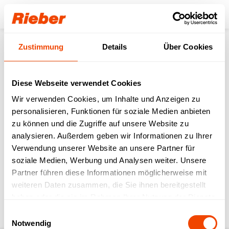
Login
Zustimmung
Details
Über Cookies
Produkte
Frontcooking
Frontcooking-Module
varithek® Grillmodule
varithek® 1/1-gp-3400 (1,0)
Service
Videos Ersatzteile
Diese Webseite verwendet Cookies
Wir verwenden Cookies, um Inhalte und Anzeigen zu
zurück zur Produkt-Seite
personalisieren, Funktionen für soziale Medien anbieten
zu können und die Zugriffe auf unsere Website zu
analysieren. Außerdem geben wir Informationen zu Ihrer
varithek® 1/1-gp-3400
Verwendung unserer Website an unsere Partner für
soziale Medien, Werbung und Analysen weiter. Unsere
(1,0)
Partner führen diese Informationen möglicherweise mit
weiteren Daten zusammen, die Sie ihnen bereitgestellt
Download Bedienungsanleitung & weitere
haben oder die sie im Rahmen Ihrer Nutzung der Dienste
Service-Infos
gesammelt haben.
Einwilligungsauswahl
Notwendig