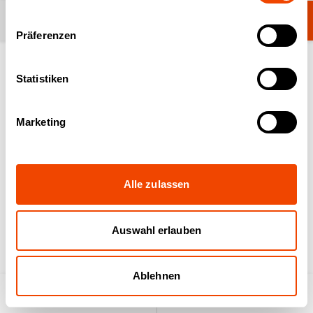
Kategorie ändern
Transport-Tipps
Präferenzen
Statistiken
Transportschäden prüfen
Marketing
Kontrollieren Sie das Gerät unmittelbar nach der
Lieferung auf Transportschäden.
Dokumentieren Sie den Schaden im Beisein des
Alle zulassen
Transporteurs auf dem Frachtbrief und lassen
sich diesen durch den Transporteur mit
Unterschrift bestätigen.
Auswahl erlauben
Entfernen Sie Verpackungsrückstände. Beachten
Sie hierbei produktspezifische Instruktionen laut
Ablehnen
Beipackzettel / Aufkleber am Gerät.
Produktsuche
Anfrageliste
Transportverpackung an den vorgesehenen