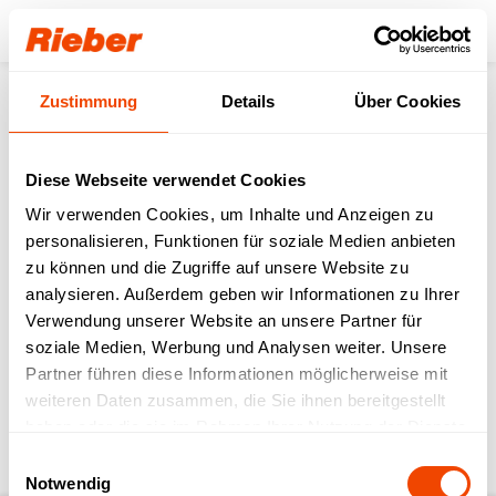
Login
Zustimmung
Details
Über Cookies
Produkte
Frontcooking
Frontcooking-Module
varithek® Grillmodule
varithek® 1/1-gp-3400 (1,0)
Service
Transport-Tipps
Diese Webseite verwendet Cookies
Wir verwenden Cookies, um Inhalte und Anzeigen zu
zurück zur Produkt-Seite
personalisieren, Funktionen für soziale Medien anbieten
zu können und die Zugriffe auf unsere Website zu
analysieren. Außerdem geben wir Informationen zu Ihrer
varithek® 1/1-gp-3400
Verwendung unserer Website an unsere Partner für
soziale Medien, Werbung und Analysen weiter. Unsere
(1,0)
Partner führen diese Informationen möglicherweise mit
weiteren Daten zusammen, die Sie ihnen bereitgestellt
Download Bedienungsanleitung & weitere
haben oder die sie im Rahmen Ihrer Nutzung der Dienste
Service-Infos
gesammelt haben.
Einwilligungsauswahl
Notwendig