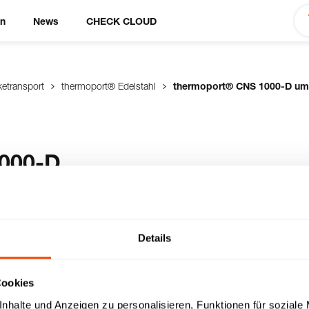
en
News
CHECK CLOUD
ketransport
thermoport® Edelstahl
thermoport® CNS 1000-D uml
000-D
 Edelstahl, zur
Details
ben, mit regelbarer
g und
n Sickenpaare - für
Cookies
hältern (Inhalt mit
nhalte und Anzeigen zu personalisieren, Funktionen für soziale