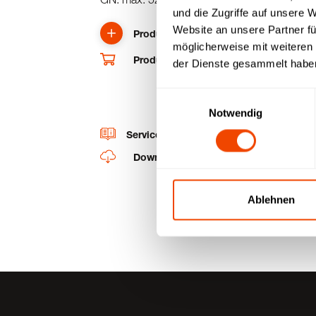
und die Zugriffe auf unsere 
Website an unsere Partner fü
Produkt anfragen
möglicherweise mit weiteren
Produkt und Ersatzteile im Shop kaufe
der Dienste gesammelt habe
Einwilligungsauswahl
Notwendig
Service-Videos
Downloads
Ablehnen