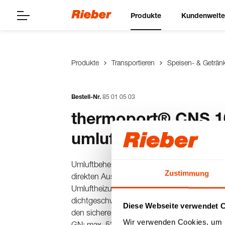
Produkte
Kundenwelt
Produkte
Transportieren
Speisen- & Geträn
Bestell-Nr.
85
01
05
03
thermoport® CNS 1
umluftbeheizt
Umluftbeheizte Frontlader Transport-Box aus
Zustimmung
direkten Ausgabe über abnehmbaren Deckel o
Umluftheizung (max. +100 °C), doppelwandi
dichtgeschweißt, mit 7 fugenlos tiefgezogene
Diese Webseite verwendet 
den sicheren Transport von Speisen in GN-Be
Wir verwenden Cookies, um I
GN: max. 52 L).