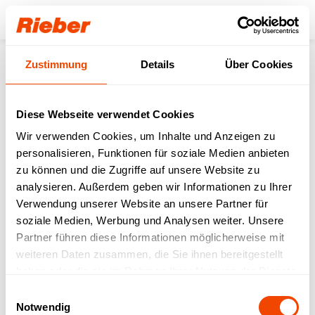
Login
Zustimmung
Details
Über Cookies
Produkte
Transportieren
Speisen- & Getränketransport
thermoport® Kunststoff
thermoport® K 1000 D-FLAT-umluftb-orange
Diese Webseite verwendet Cookies
Wir verwenden Cookies, um Inhalte und Anzeigen zu
personalisieren, Funktionen für soziale Medien anbieten
zu können und die Zugriffe auf unsere Website zu
analysieren. Außerdem geben wir Informationen zu Ihrer
Verwendung unserer Website an unsere Partner für
soziale Medien, Werbung und Analysen weiter. Unsere
Partner führen diese Informationen möglicherweise mit
weiteren Daten zusammen, die Sie ihnen bereitgestellt
haben oder die sie im Rahmen Ihrer Nutzung der Dienste
gesammelt haben.
Einwilligungsauswahl
Notwendig