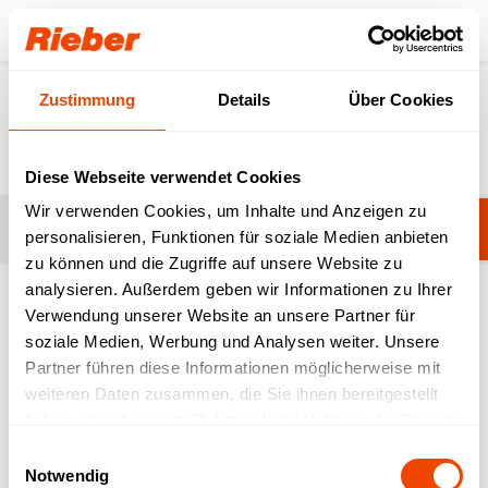
Login
Zustimmung
Details
Über Cookies
News
Diese Webseite verwendet Cookies
Wir verwenden Cookies, um Inhalte und Anzeigen zu
Kategorie ändern
Alle
personalisieren, Funktionen für soziale Medien anbieten
zu können und die Zugriffe auf unsere Website zu
analysieren. Außerdem geben wir Informationen zu Ihrer
Verwendung unserer Website an unsere Partner für
soziale Medien, Werbung und Analysen weiter. Unsere
Suchen
Partner führen diese Informationen möglicherweise mit
weiteren Daten zusammen, die Sie ihnen bereitgestellt
haben oder die sie im Rahmen Ihrer Nutzung der Dienste
gesammelt haben.
Einwilligungsauswahl
Notwendig