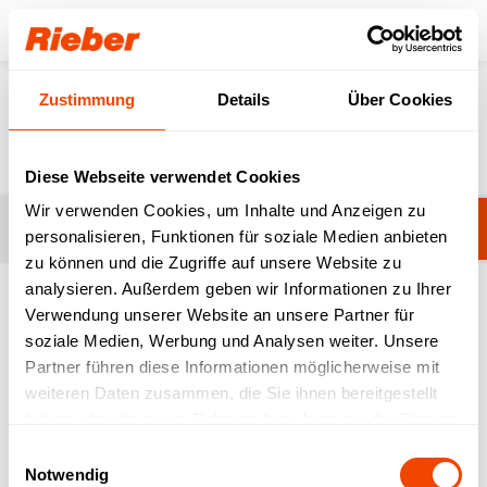
Login
Zustimmung
Details
Über Cookies
News
Diese Webseite verwendet Cookies
Wir verwenden Cookies, um Inhalte und Anzeigen zu
Kategorie ändern
Medienecho
personalisieren, Funktionen für soziale Medien anbieten
zu können und die Zugriffe auf unsere Website zu
analysieren. Außerdem geben wir Informationen zu Ihrer
Verwendung unserer Website an unsere Partner für
soziale Medien, Werbung und Analysen weiter. Unsere
Suchen
Partner führen diese Informationen möglicherweise mit
weiteren Daten zusammen, die Sie ihnen bereitgestellt
haben oder die sie im Rahmen Ihrer Nutzung der Dienste
gesammelt haben.
Einwilligungsauswahl
Notwendig